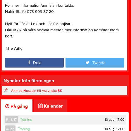
För mer information/anmälan kontakta:
Nahir Staifo 073-993 87 20.
Nytt för i år är Lek och Lär för pojkar!
Håll utkik på våra sociala medier, mer information kommer inom
kort.
Tihe ABK!
Dela
Tweeta
Nyheter från föreningen
Ahmed Hussain till Assyriska BK
Kalender
På gång
10 aug, 17:00
P-16/17
Träning
10 aug, 17:00
A-lag
Träning