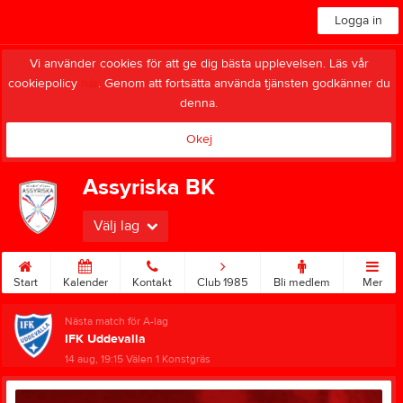
Logga in
Vi använder cookies för att ge dig bästa upplevelsen. Läs vår
cookiepolicy
här
. Genom att fortsätta använda tjänsten godkänner du
denna.
Okej
Assyriska BK
Välj lag
Start
Kalender
Kontakt
Club 1985
Bli medlem
Mer
Nästa match för A-lag
IFK Uddevalla
14 aug, 19:15
Välen 1 Konstgräs