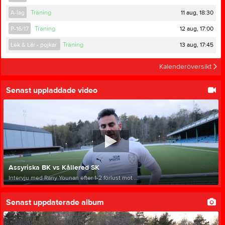
11 aug, 18:30
A-lag
Träning
12 aug, 17:00
P-16/17
Träning
13 aug, 17:45
Lek & Lär - pojkar
Träning
Kalenderöversikt
Senast uppladdade video
Assyriska BK vs Kållered SK
Intervju med Rany Younan efter 1-2 förlust mot ...
Senast uppdaterade album