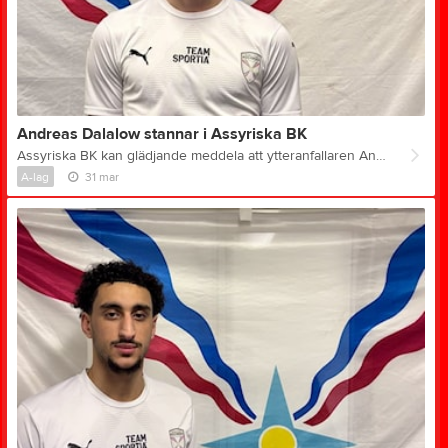
Andreas Dalalow stannar i Assyriska BK
Assyriska BK kan glädjande meddela att ytteranfallaren Andreas Dalalow, 19, stannar i klubben över kommande säsong. Andreas anslöt inför förra året från BK Häcken akademi och har sedan dess vuxit in i laget och blivit en naturlig del av truppen. Trots sin korta tid i klubben känns han idag som en av våra egna – både på och utanför planen. Med sin snabbhet, och vilja att utmana blir han en viktig pusselbit även framåt. Andreas om att stanna: – Det känns riktigt bra att fortsätta i Assyriska BK. Jag blev väl mottagen direkt när jag kom hit och har känt mig som hemma sedan dag ett. Det är här jag trivs och vill fortsätta utvecklas. Jag ser fram emot den här säsongen och att få vara med och bidra ännu mer. Målet är att fortsätta ta steg i min utveckling och hjälpa laget att nå våra mål. Sportrådet om förlängningen: –Andreas är en offensiv spelare med fart och mod i sitt spel, och vi ser stor utvecklingspotential i honom. Vi är väldigt glada över att han väljer att fortsätta sin resa i Assyriska BK.
A-lag
31 mar