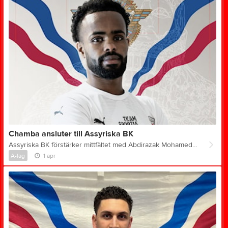
Chamba ansluter till Assyriska BK
Assyriska BK förstärker mittfältet med Abdirazak Mohamed Abdi, 19, även kallad Chamba. Han ansluter på lån från Västra Frölunda IF över hela säsongen. Chamba är en bolltrygg defensiv mittfältare (”6:a”) som kombinerar spelförståelse med fysisk närvaro. Med sin förmåga att vinna boll och sätta tempo i spelet blir han en viktig pusselbit i lagets balans. Chamba om att ansluta till Assyriska BK: – Det känns riktigt bra att vara här i Assyriska BK. Jag har fått ett väldigt bra första intryck av både laget och ledarstaben, så jag ser verkligen fram emot att komma igång på riktigt. Tankar inför premiären? Premiären ska bli sjukt kul. Det är alltid något speciellt med första matchen – lite extra nerv och mycket energi. Vi är taggade som lag och redo att ge allt från start. Berätta vem fotbollsspelaren Chamba är och varför valet föll på Assyriska? – Jag är en hårt arbetande spelare som alltid ger 100 procent för laget. Jag gillar att bidra både offensivt och defensivt och försöker hela tiden utvecklas som spelare. Det kändes som rätt steg för mig att komma hit. Jag gillar klubbens ambitioner och sättet man vill spela fotboll på, och jag tror att det här är en miljö där jag kan utvecklas mycket. Berätta kort vad du har för mål under säsongen? – Mina mål är att fortsätta utvecklas och bidra så mycket som möjligt i varje match. För laget handlar det om att vara med och konkurrera i toppen och ta så många poäng som möjligt. Jag hoppas att alla supportrar kommer och stöttar oss under säsongen – vi ska göra allt för att bjuda på bra fotboll! Sportrådet om lånet: – Chamba är en spelare med en bra utbildning och erfarenhet från starka miljöer trots sin unga ålder. Han är bolltrygg, aggressiv i duellspelet och har rätt mentalitet för att ta nästa steg. Vi ser honom som en viktig spelare för oss under säsongen och tror att han kommer bidra med stabilitet och energi på mittfältet.
A-lag
1 apr