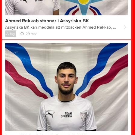
Ahmed Rekkab stannar i Assyriska BK
Assyriska BK kan meddela att mittbacken Ahmed Rekkab, 20, har skrivit på för ytterligare en säsong i klubben. Rekkab anslöt inför förra säsongen på lån från Västra Frölunda IF och blir nu kvar i Assyriska BK även framöver. Han är en bolltrygg mittback med ett bra driv i spelet och har snabbt vuxit in i laget. Rekkab om förlängningen: – Det känns riktigt bra att stanna i Assyriska BK. Jag trivdes väldigt bra redan från första dagen och känner att jag har hittat rätt här. Förra säsongen var lärorik för mig och jag känner att jag tog steg i min utveckling, så det var ett enkelt beslut att fortsätta. Jag vill fortsätta utvecklas, ta ännu större ansvar och bidra till att vi når våra mål som lag. Det finns en stark vilja i gruppen att ta nästa steg, och det är något jag verkligen vill vara en del av. Sportrådet om förlängningen: – Rekkab är en spelare som vi är väldigt nöjda med. Han har fina kvaliteter i sitt försvarsspel, är trygg med bollen och visar ett starkt driv i sin utveckling. Att han nu väljer att fortsätta hos oss är ett kvitto på att vi är på rätt väg. Vi tror att han kommer ta ytterligare kliv under kommande säsong och bli en ännu viktigare del av laget.
A-lag
29 mar