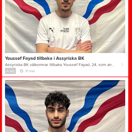
Youssef Fayad tillbaka i Assyriska BK
Assyriska BK välkomnar tillbaka Youssef Fayad, 24, som ansluter från IK Kongahälla. Den offensiva vänsteryttern återvänder därmed till klubben för sin andra sejour i Assyriska-tröjan. Youssef kommer från en stark säsong i division 2 där han noterades för 24 matcher (21 från start) och 7 mål med Kongahälla. Han har tidigare även representerat GAIS, Västra Frölunda IF och Vänersborgs IF. Senast han bar Assyriska-tröjan skrev han in sig i klubbens minnen – när han i sista omgången 2024 avgjorde bortamatchen mot Vårgårda IK och säkrade kontraktet i division 3. Youssef om comebacken: – Det känns riktigt bra att vara tillbaka i Assyriska BK. Jag har fina minnen härifrån, inte minst från förra gången jag var här. Det var ett enkelt beslut att komma tillbaka. Jag vet vad klubben står för och jag känner mig hemma här. Jag kommer från en bra säsong och vill fortsätta på samma spår, bidra med mål och energi framåt. Målet är att hjälpa laget så mycket som möjligt och vara med och ta oss upp igen – det är där klubben hör hemma. Sportrådet om återkomsten: – Youssef är en spelare vi känner väl sedan tidigare och det känns väldigt bra att få tillbaka honom. Han visade redan under sin förra sejour att han kan kliva fram i avgörande lägen. Med sin fart, offensiva spets och erfarenhet från högre nivå kommer han bli ett viktigt tillskott för oss. Vi vet vad han kan bidra med och ser fram att se honom med Assyriska tröjan på planen igen.
A-lag
31 mar