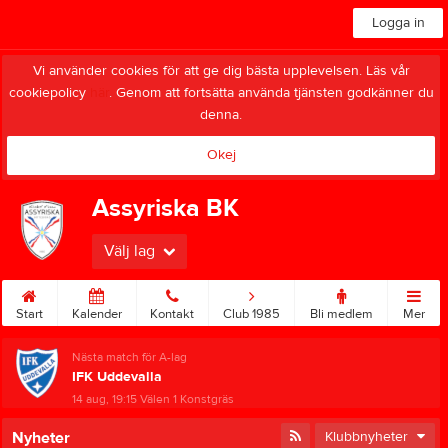
Logga in
Vi använder cookies för att ge dig bästa upplevelsen. Läs vår
cookiepolicy
här
. Genom att fortsätta använda tjänsten godkänner du
denna.
Okej
Assyriska BK
Välj lag
Start
Kalender
Kontakt
Club 1985
Bli medlem
Mer
Nästa match för A-lag
IFK Uddevalla
14 aug, 19:15
Välen 1 Konstgräs
Nyheter
Klubbnyheter