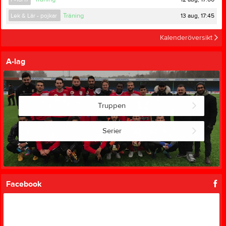
13 aug, 17:45
Lek & Lär - pojkar
Träning
Kalenderöversikt
A-lag
Truppen
Serier
Facebook