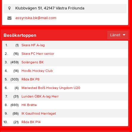
Klubbvägen 51, 42147 Västra Frölunda
assyriska.bk@mail.com
Besökartoppen
Länet
1.
(1)
Skara HF A-lag
2.
(16)
Skara FC Herr senior
3.
(459)
Solängens BK
4.
(14)
Hovås Hockey Club
5.
(303)
Råda BK P8
6.
(4)
Mariestad BoIS Hockey Ungdom U20
7.
(31)
Lunden ÖBK A-lag Herr
8.
(693)
HK Brätte
9.
(86)
IK Gauthiod Herrlaget
10.
(21)
Råda BK P14