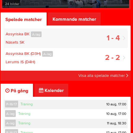
24 bilder
Kommande matcher
Spelade matcher
Assyriska BK
A-lag
1 - 4
Näsets SK
Assyriska BK (D3H)
A-lag
2 - 2
Lerums IS (D4H)
Visa alla spelade matcher
Kalender
På gång
10 aug, 17:00
P-16/17
Träning
10 aug, 17:00
A-lag
Träning
11 aug, 18:30
A-lag
Träning
12 aug, 17:00
P-16/17
Träning