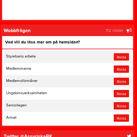
Webbfrågan
112 röster
Vad vill du läsa mer om på hemsidan?
Styrelsens arbete
Rösta
Medlemmarna
Rösta
Medlemsförmåner
Rösta
Ungdomsverksamheten
Rösta
Seniorlagen
Rösta
Annat
Rösta
Twitter @AssyriskaBK