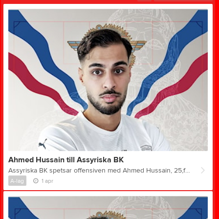
Ahmed Hussain till Assyriska BK
Assyriska BK spetsar offensiven med Ahmed Hussain, 25,från Lindome GIF som skrivit på över säsongen. Den poängstarka offensiva spelaren kommer från division 2-spel med Lindome GIF och Landvetter IS – och är spelklar till morgondagens match. Ahmed om att ansluta, premiären och målsättningen: –Det känns riktigt bra att vara här. Jag har blivit välkomnad på ett väldigt bra sätt av både spelare, ledare och folk runt omkring föreningen, så det var lätt att komma in i det direkt. Premiärer är alltid speciella. Träningsveckan har sett riktigt bra ut och man märker att hela laget är taggade. Det ska bli kul att dra igång – och ännu bättre att göra det på hemmaplan och gå för tre poäng direkt. Assyriska presenterade en helhetslösning som passade mig perfekt. Shirwan är en tränare jag känner sedan tidigare och han står för den typen av fotboll jag har velat spela. Sen hade jag redan en bra bild av klubben – och man märker snabbt att det är en familjär förening. Min målsättning är att bidra till att vi spelar en attraktiv och vinnande fotboll. Jag vill vara med och skapa, göra poäng och samtidigt sprida energi på planen. Till supportrarna: kom och stötta oss under säsongen – det kommer smälla i år. Sportrådet om värvningen: – Ahmed är en spelare med tydlig spets. Han har producerat på en bra nivå och vet vad som krävs för att göra skillnad offensivt. Vi förväntar oss att han kommer in och bidrar direkt – med både poäng och attityd. Det är en spelare som kan avgöra matcher.
A-lag
1 apr