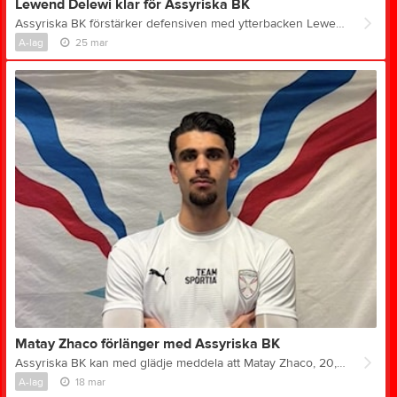
Lewend Delewi klar för Assyriska BK
Assyriska BK förstärker defensiven med ytterbacken Lewend Delewi, 20, som ansluter från Vatra KIF. Lewend är en modern ytterback med god arbetskapacitet och ambition att utvecklas vidare, och blir ett spännande tillskott till truppen inför säsongen. Lewend om att ansluta: – Det känns riktigt bra att vara här i Assyriska BK. Jag upplever att vi har en trupp med hög nivå där alla strävar mot samma mål, vilket motiverar mig mycket. Anledningen till att jag valde Assyriska är att det är en klubb med en tydlig spelidé som passar mig, och en miljö där jag känner att jag kan fortsätta utvecklas. Min personliga målsättning är att bli bättre på mina tekniska färdigheter och bidra så mycket som möjligt till laget. Lagets mål är tydligt – att vinna matcher och ta oss upp i divisionerna. Sportrådet om värvningen: – Lewend är en ambitiös och hårt arbetande ytterback som passar väl in i vår spelmodell. Han har en bra grund att stå på och en vilja att hela tiden utvecklas, vilket är något vi värdesätter högt. Vi tror att han kommer bidra med både energi och konkurrens i laget och ser fram emot att följa hans utveckling hos oss.
A-lag
25 mar
Matay Zhaco förlänger med Assyriska BK
Assyriska BK kan med glädje meddela att Matay Zhaco, 20, förlänger sitt avtal och därmed går in på sin femte säsong i klubbens A-lag. Matay är en egen produkt som tagit hela vägen upp genom föreningen. Med sin löpstyrka, arbetskapacitet och flexibilitet – där han kan användas på flera positioner – har han blivit en viktig del av laget både på och utanför planen. Matay om förlängningen: – Det känns riktigt bra att förlänga. Assyriska BK är verkligen min klubb, det är här jag har vuxit upp som spelare och som person. Jag trivs väldigt bra i laget och i hela föreningen, och det betyder mycket för mig att få fortsätta resan här. Jag vill vara med och ta klubben tillbaka till division 2, det är ett mål jag verkligen brinner för och något jag vet att hela laget jobbar hårt för varje dag. Jag ser verkligen fram emot den här säsongen – det känns som att vi har något bra på gång och jag är taggad på att ge allt för laget. Sportrådet om förlängningen: – Matay är en spelare som står för mycket av det vi vill se i Assyriska BK. Han är lojal, hårt arbetande och sätter alltid laget först. Att han dessutom är egenfostrad gör det extra värdefullt.
A-lag
18 mar