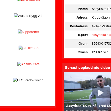
Namn
Assyriska B
Adress
Klubbvägen 
Postadress
42147 Västra
E-post
assyriska.b
Orgnr
855100-573
Swish
123 161 2613
Senast uppladdade video
Assyriska BK vs Kållered SK
Intervju med Rany Younan efter 1-2 