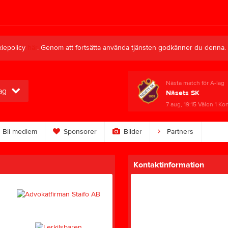
kiepolicy
här
. Genom att fortsätta använda tjänsten godkänner du denna.
Nästa match för A-lag
ag
Näsets SK
7 aug, 19:15
Välen 1 Ko
Bli medlem
Sponsorer
Bilder
Partners
Kontaktinformation