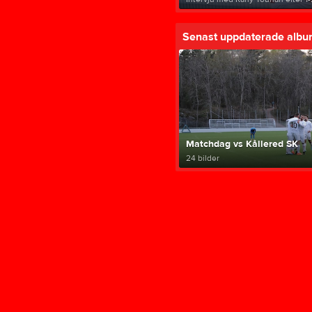
Senast uppdaterade alb
Matchdag vs Kållered SK
24 bilder