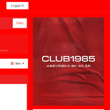
Logga in
Okej
nstgräs
Mer
Huvudmeny
Om klubben
Video