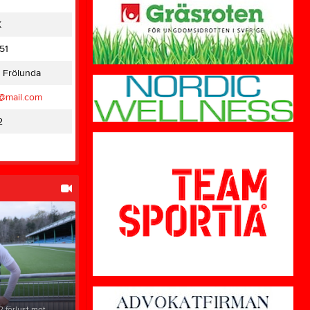
K
51
 Frölunda
k@mail.com
2
förlust mot ...