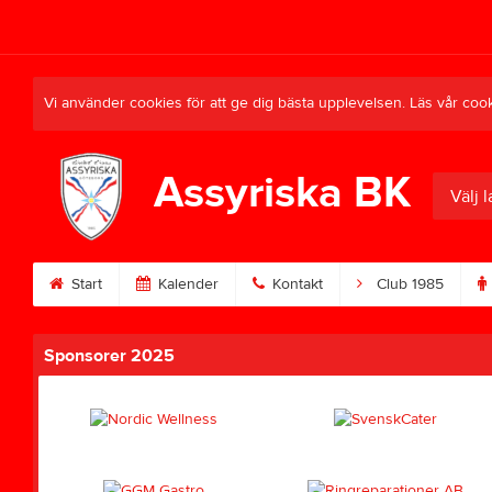
Vi använder cookies för att ge dig bästa upplevelsen. Läs vår coo
Assyriska BK
Välj l
Start
Kalender
Kontakt
Club 1985
Sponsorer 2025