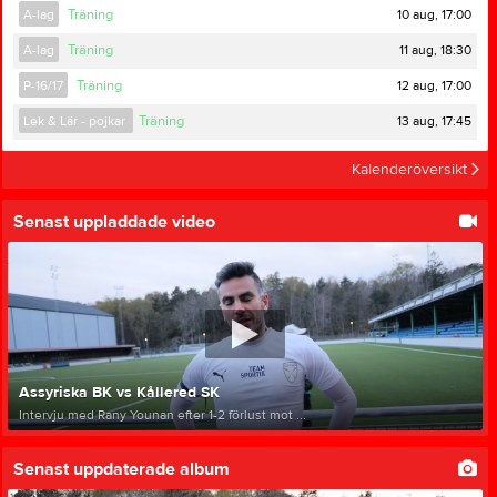
10 aug, 17:00
A-lag
Träning
11 aug, 18:30
A-lag
Träning
12 aug, 17:00
P-16/17
Träning
13 aug, 17:45
Lek & Lär - pojkar
Träning
Kalenderöversikt
Senast uppladdade video
Assyriska BK vs Kållered SK
Intervju med Rany Younan efter 1-2 förlust mot ...
Senast uppdaterade album