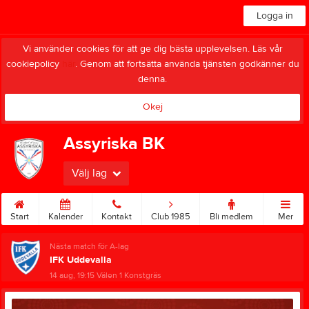
Logga in
Vi använder cookies för att ge dig bästa upplevelsen. Läs vår
cookiepolicy
här
. Genom att fortsätta använda tjänsten godkänner du
denna.
Okej
Assyriska BK
Välj lag
Start
Kalender
Kontakt
Club 1985
Bli medlem
Mer
Nästa match för A-lag
IFK Uddevalla
14 aug, 19:15
Välen 1 Konstgräs