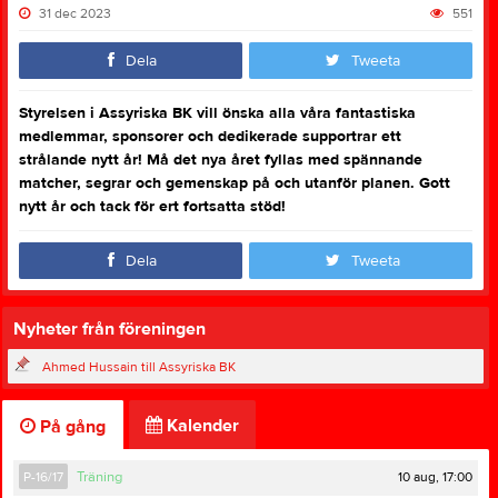
31 dec 2023
551
Dela
Tweeta
Styrelsen i Assyriska BK vill önska alla våra fantastiska
medlemmar, sponsorer och dedikerade supportrar ett
strålande nytt år! Må det nya året fyllas med spännande
matcher, segrar och gemenskap på och utanför planen. Gott
nytt år och tack för ert fortsatta stöd!
Dela
Tweeta
Nyheter från föreningen
Ahmed Hussain till Assyriska BK
Kalender
På gång
10 aug, 17:00
P-16/17
Träning