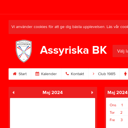
Vi använder cookies för att ge dig bästa upplevelsen. Läs vår coo
Assyriska BK
Välj l
Start
Kalender
Kontakt
Club 1985
Maj 2024
Maj 2024
Ons
1
Tor
2
Fre
3