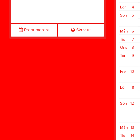
Lör
4
Sön
5
Prenumerera
Skriv ut
Mån
6
Tis
7
Ons
8
Tor
9
Fre
10
Lör
11
Sön
12
Mån
13
Tis
14