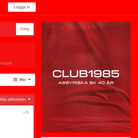
Logga in
Okej
onstgräs
Mer
Huvudmeny
Alla aktiviteter
Om klubben
v.18
Video