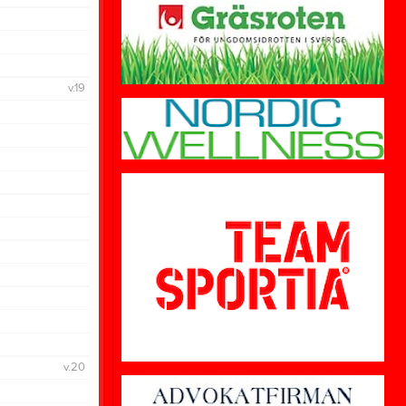
v.19
v.20