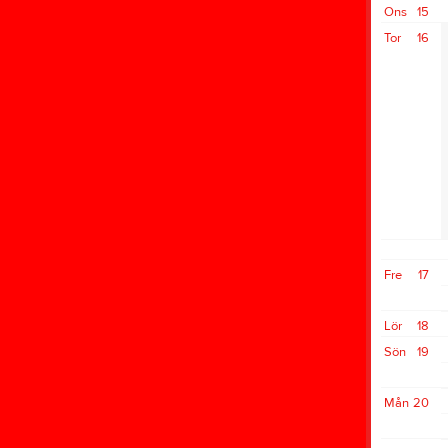
Ons
15
Tor
16
Fre
17
Lör
18
Sön
19
Mån
20