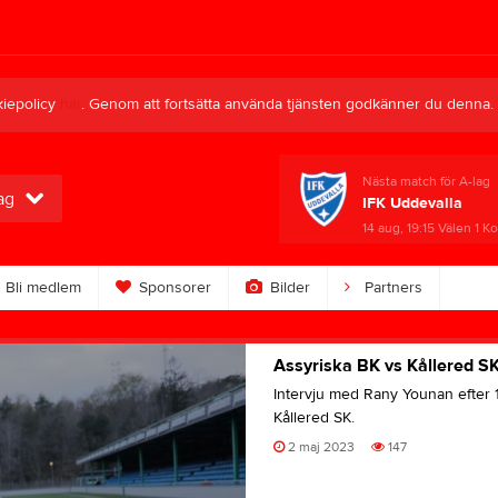
kiepolicy
här
. Genom att fortsätta använda tjänsten godkänner du denna.
Nästa match för A-lag
ag
IFK Uddevalla
14 aug, 19:15
Välen 1 K
Bli medlem
Sponsorer
Bilder
Partners
Assyriska BK vs Kållered S
Intervju med Rany Younan efter 1
Kållered SK.
2 maj 2023
147