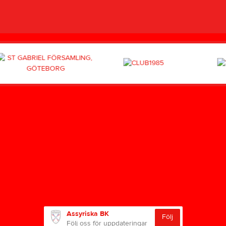
Assyriska BK
Följ
Följ oss för uppdateringar