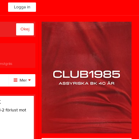
Logga in
Okej
onstgräs
Mer
Huvudmeny
K
Om klubben
-2 förlust mot
Video