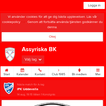
Logga in
Vi använder cookies för att ge dig bästa upplevelsen. Läs vår
cookiepolicy
här
. Genom att fortsätta använda tjänsten godkänner du
denna.
Okej
Assyriska BK
Välj lag
Start
Kalender
Kontakt
Club 1985
Bli medlem
Mer
Nästa match för A-lag
IFK Uddevalla
14 aug, 19:15
Välen 1 Konstgräs