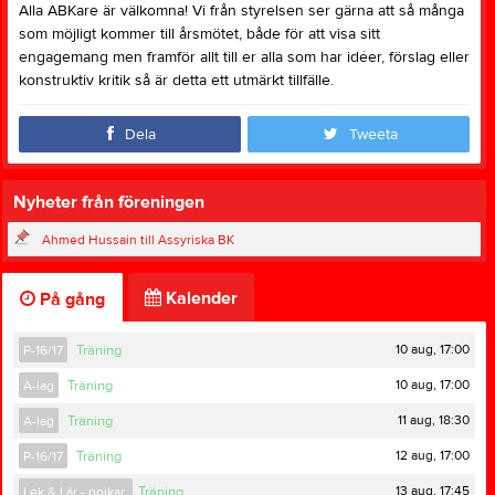
Alla ABKare är välkomna! Vi från styrelsen ser gärna att så många
som möjligt kommer till årsmötet, både för att visa sitt
engagemang men framför allt till er alla som har idéer, förslag eller
konstruktiv kritik så är detta ett utmärkt tillfälle.
Dela
Tweeta
Nyheter från föreningen
Ahmed Hussain till Assyriska BK
Kalender
På gång
10 aug, 17:00
P-16/17
Träning
10 aug, 17:00
A-lag
Träning
11 aug, 18:30
A-lag
Träning
12 aug, 17:00
P-16/17
Träning
13 aug, 17:45
Lek & Lär - pojkar
Träning