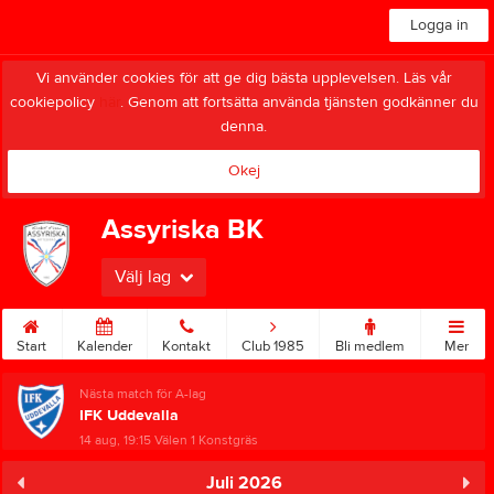
Logga in
Vi använder cookies för att ge dig bästa upplevelsen. Läs vår
cookiepolicy
här
. Genom att fortsätta använda tjänsten godkänner du
denna.
Okej
Assyriska BK
Välj lag
Start
Kalender
Kontakt
Club 1985
Bli medlem
Mer
Nästa match för A-lag
IFK Uddevalla
14 aug, 19:15
Välen 1 Konstgräs
Juli 2026