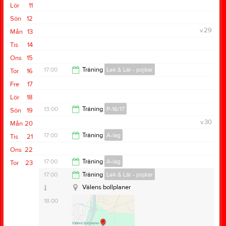
18:00
Lör
11
Sön
12
v.29
Mån
13
Tis
14
Ons
15
17:00
Träning
Lek & Lär - pojkar
Tor
16
Fre
17
18:00
Lör
18
13:00
Träning
P-16/17
Sön
19
v.30
Mån
20
14:00
17:00
Träning
A-lag
Tis
21
Ons
22
18:30
17:00
Träning
A-lag
Tor
23
Välens bollplaner
17:00
Träning
Lek & Lär - pojkar
18:30
Välens bollplaner
18:00