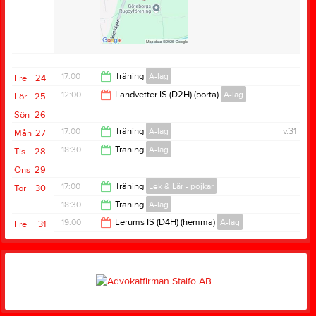
17:00
Träning
A-lag
Fre
24
12:00
Landvetter IS (D2H) (borta)
A-lag
Lör
25
18:30
Sön
26
14:00
17:00
Träning
A-lag
v.31
Mån
27
18:30
Träning
A-lag
Tis
28
18:30
Ons
29
20:00
17:00
Träning
Lek & Lär - pojkar
Tor
30
18:30
Träning
A-lag
18:00
19:00
Lerums IS (D4H) (hemma)
A-lag
Fre
31
20:00
21:00