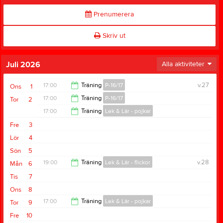
Prenumerera
Skriv ut
Juli 2026
Alla aktiviteter
17:00
Träning
P-16/17
v.27
Ons
1
17:00
Träning
P-16/17
Tor
2
19:00
17:00
Träning
Lek & Lär - pojkar
19:00
Fre
3
18:00
Lör
4
Sön
5
19:00
Träning
Lek & Lär - flickor
v.28
Mån
6
Tis
7
20:00
Ons
8
17:00
Träning
Lek & Lär - pojkar
Tor
9
Fre
10