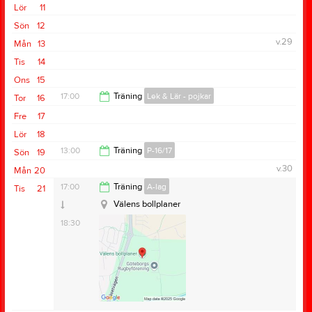
18:00
Lör
11
Sön
12
v.29
Mån
13
Tis
14
Ons
15
17:00
Träning
Lek & Lär - pojkar
Tor
16
Fre
17
18:00
Lör
18
13:00
Träning
P-16/17
Sön
19
v.30
Mån
20
14:00
17:00
Träning
A-lag
Tis
21
Välens bollplaner
18:30