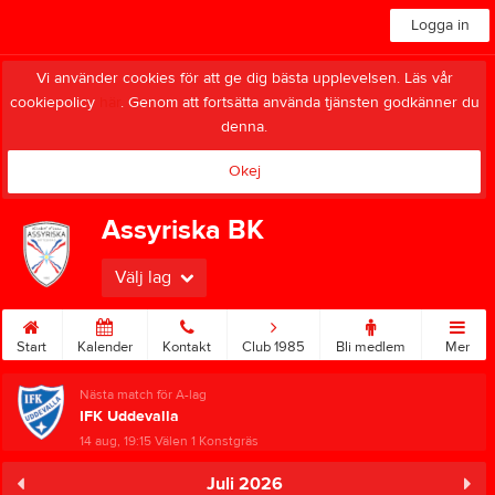
Logga in
Vi använder cookies för att ge dig bästa upplevelsen. Läs vår
cookiepolicy
här
. Genom att fortsätta använda tjänsten godkänner du
denna.
Okej
Assyriska BK
Välj lag
Start
Kalender
Kontakt
Club 1985
Bli medlem
Mer
Nästa match för A-lag
IFK Uddevalla
14 aug, 19:15
Välen 1 Konstgräs
Juli 2026