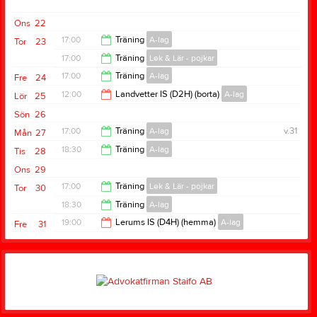
Ons
22
17:00
Träning
A-lag
Tor
23
17:00
Träning
Lek & Lär - pojkar
18:30
17:00
Träning
A-lag
Fre
24
18:00
12:00
Landvetter IS (D2H) (borta)
A-lag
Lör
25
18:30
Sön
26
14:00
17:00
Träning
A-lag
v.31
Mån
27
18:30
Träning
A-lag
Tis
28
18:30
Ons
29
20:00
17:00
Träning
Lek & Lär - pojkar
Tor
30
18:30
Träning
A-lag
18:00
19:00
Lerums IS (D4H) (hemma)
A-lag
Fre
31
20:00
21:00