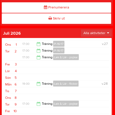
Prenumerera
Skriv ut
Juli 2026
Alla aktiviteter
17:00
Träning
P-16/17
v.27
Ons
1
17:00
Träning
P-16/17
Tor
2
19:00
17:00
Träning
Lek & Lär - pojkar
19:00
Fre
3
18:00
Lör
4
Sön
5
19:00
Träning
Lek & Lär - flickor
v.28
Mån
6
Tis
7
20:00
Ons
8
17:00
Träning
Lek & Lär - pojkar
Tor
9
Fre
10