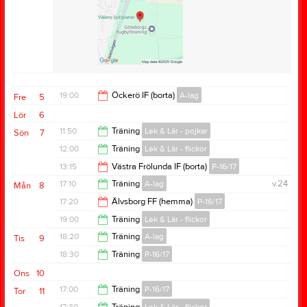
Samlingstid:
17:25
Samlingsinformation:
Samling 17.40
19:00
Öckerö IF (borta)
A-lag
Fre
5
Samlingstid:
17:40
Lör
6
Anteckning:
Samling 17.40. Träningen sätter igång
21:00
11:50
Träning
Lek & Lär - pojkar
Sön
7
17.45. Kom i tid!!
12:00
Träning
Lek & Lär - flickor
13:15
13:15
Västra Frölunda IF (borta)
P-16/17
13:15
17:10
Träning
A-lag
v.24
Mån
8
15:15
17:20
Älvsborg FF (hemma)
P-16/17
18:30
19:00
Träning
Lek & Lär - flickor
18:30
18:20
Träning
A-lag
Tis
9
20:00
18:30
Träning
P-16/17
20:00
Ons
10
20:00
17:00
Träning
P-16/17
Tor
11