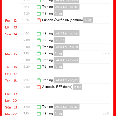
17:30
Träning
Lek & Lär - flickor
18:30
17:45
Träning
Lek & Lär - pojkar
18:30
18:20
Träning
A-lag
18:45
19:15
Lunden Överås BK (hemma)
A-lag
Fre
12
20:00
Lör
13
21:15
11:50
Träning
Lek & Lär - pojkar
Sön
14
12:00
Träning
P-16/17
13:15
12:00
Träning
Lek & Lär - flickor
13:30
17:10
Träning
A-lag
v.25
Mån
15
13:15
19:00
Träning
Lek & Lär - flickor
18:30
18:20
Träning
A-lag
Tis
16
20:00
Ons
17
20:00
17:00
Träning
Lek & Lär - pojkar
Tor
18
19:00
Alingsås IF FF (borta)
A-lag
18:00
Fre
19
21:00
Lör
20
13:00
Träning
Lek & Lär - pojkar
Sön
21
17:10
Träning
A-lag
v.26
Mån
22