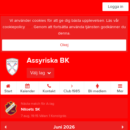
Logga in
Vi använder cookies för att ge dig bästa upplevelsen. Läs vår
cookiepolicy
här
. Genom att fortsätta använda tjänsten godkänner du
denna.
Okej
Assyriska BK
Välj lag
Start
Kalender
Kontakt
Club 1985
Bli medlem
Mer
Nästa match för A-lag
Näsets SK
7 aug, 19:15
Välen 1 Konstgräs
Juni 2026